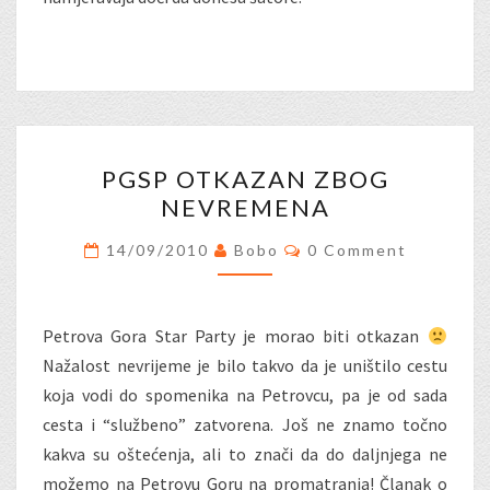
PGSP
PGSP OTKAZAN ZBOG
OTKAZAN
NEVREMENA
ZBOG
NEVREMENA
Comments
14/09/2010
Bobo
0 Comment
Petrova Gora Star Party je morao biti otkazan
Nažalost nevrijeme je bilo takvo da je uništilo cestu
koja vodi do spomenika na Petrovcu, pa je od sada
cesta i “službeno” zatvorena. Još ne znamo točno
kakva su oštećenja, ali to znači da do daljnjega ne
možemo na Petrovu Goru na promatranja! Članak o