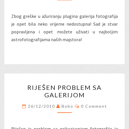
Zbog greške u ažuriranju plugina galerija fotografija
je opet bila neko vrijeme nedostupna! Sad je stvar
popravljena i opet možete uživati u najboljim
astrofotografijama naših majstora!
RIJEŠEN
RIJEŠEN PROBLEM SA
PROBLEM
GALERIJOM
SA
GALERIJOM
Comments
26/12/2010
Bobo
0 Comment
Riješen je problem sa prikazivanjem fotografija iz