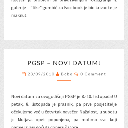
galerije – “like” gumbić za Facebook je bio krivac te je
maknut.
PGSP
PGSP – NOVI DATUM!
–
NOVI
Comments
23/09/2010
Bobo
0 Comment
DATUM!
Novi datum za ovogodišnji PGSP je 8.-10. listopada! U
petak, 8. listopada je praznik, pa prve posjetitelje
očekujemo već u četvrtak navečer. Nažalost, u subotu
je Muljava opet popunjena, pa molimo sve koji
namjeravaju doći da donesu šatore.