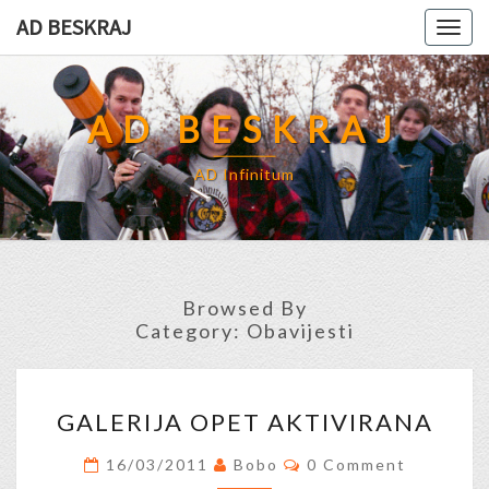
Skip
AD BESKRAJ
Togg
to
navig
content
AD BESKRAJ
AD Infinitum
Browsed By
Category:
Obavijesti
GALERIJA
GALERIJA OPET AKTIVIRANA
OPET
AKTIVIRANA
Comments
16/03/2011
Bobo
0 Comment