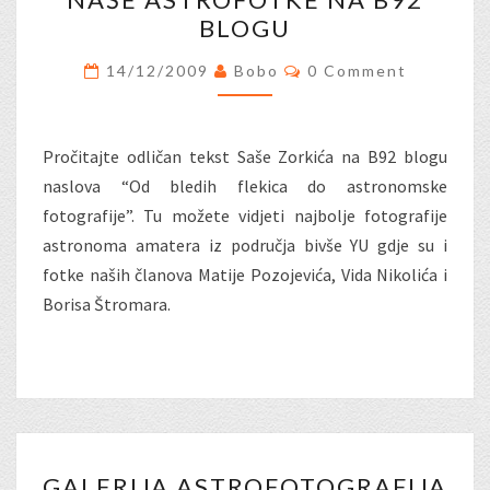
ASTROFOTKE
BLOGU
NA
B92
Comments
14/12/2009
Bobo
0 Comment
BLOGU
Pročitajte odličan tekst Saše Zorkića na B92 blogu
naslova “Od bledih flekica do astronomske
fotografije”. Tu možete vidjeti najbolje fotografije
astronoma amatera iz područja bivše YU gdje su i
fotke naših članova Matije Pozojevića, Vida Nikolića i
Borisa Štromara.
GALERIJA
GALERIJA ASTROFOTOGRAFIJA