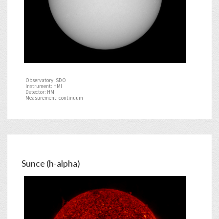
Observatory: SDO
Instrument: HMI
Detector: HMI
Measurement: continuum
Sunce (h-alpha)