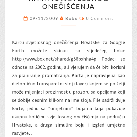
SVJETLOSNOG
ONEČIŠĆENJA
ONEČIŠĆENJA
Comments
09/11/2009
Bobo
0 Comment
Kartu svjetlosnog onečišćenja Hrvatske za Google
Earth možete skinuti sa sljedećeg linka:
http://www.box.net/shared/g56bxhha4p Podaci se
odnose na 2002. godinu, ali vjerujem da će biti korisni
za planiranje promatranja. Karta je napravljena kao
djelomično transparetni sloj (layer) kojem se po želji
može mijenjati prozirnost u prozoru sa opcijama koji
se dobije desnim klikom na ime sloja. File sadrži dvije
karte, jednu sa “umjetnim” bojama koja pokazuje
ukupnu količinu svjetlosnog onečišćenja na području
Hrvatske, a druga simulira boju i izgled umjetne
rasvjete….