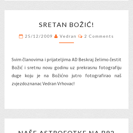
SRETAN
SRETAN BOŽIĆ!
BOŽIĆ!
Comments
25/12/2009
Vedran
2 Comments
Svim članovima i prijateljima AD Beskraj želimo čestit
Božić i sretnu novu godinu uz prekrasnu fotografiju
duge koju je na Božićno jutro fotografirao naš
zvjezdoznanac Vedran Vrhovac!
NAŠE
NAŠE ASTROFOTKE NA B92