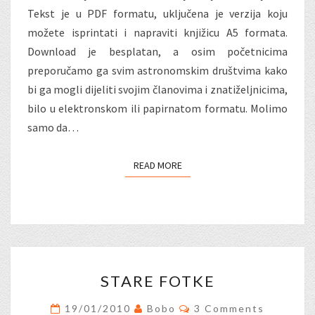
Tekst je u PDF formatu, uključena je verzija koju
možete isprintati i napraviti knjižicu A5 formata.
Download je besplatan, a osim početnicima
preporučamo ga svim astronomskim društvima kako
bi ga mogli dijeliti svojim članovima i znatiželjnicima,
bilo u elektronskom ili papirnatom formatu. Molimo
samo da…
READ MORE
READ MORE
STARE
STARE FOTKE
FOTKE
Comments
19/01/2010
Bobo
3 Comments