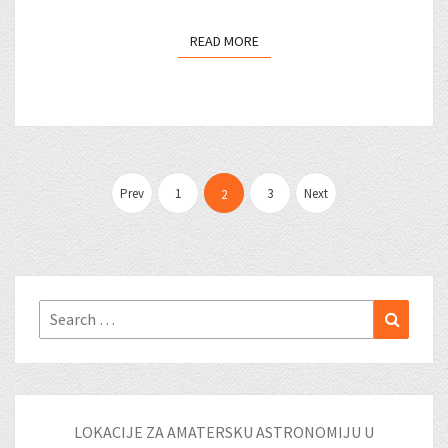
READ MORE
READ MORE
Posts
pagination
Prev
1
3
Next
2
Search
Search
for:
LOKACIJE ZA AMATERSKU ASTRONOMIJU U