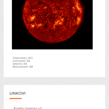
Observatory: SDO
Instrument: AIA
Detector: AIA
Measurement: 304
LINKOVI
Aladin (meteo.si)