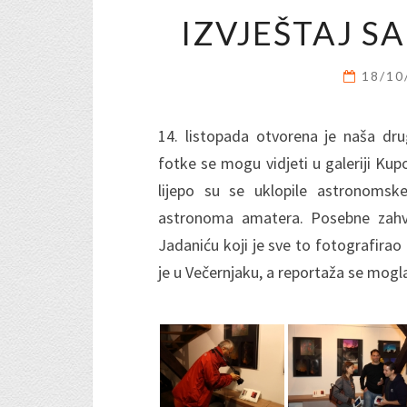
IZVJEŠTAJ S
18/10
14. listopada otvorena je naša dr
fotke se mogu vidjeti u galeriji Kup
lijepo su se uklopile astronomsk
astronoma amatera. Posebne zahval
Jadaniću koji je sve to fotografirao
je u Večernjaku, a reportaža se mogla 