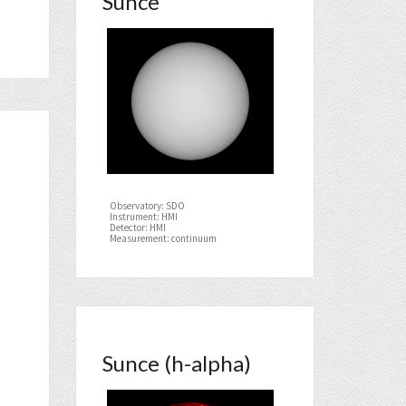
Sunce
Observatory: SDO
Instrument: HMI
Detector: HMI
Measurement: continuum
Sunce (h-alpha)