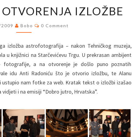
IZVJEŠTAJ
A OTVORENJA IZLOŽBE
SA
OTVORENJA
Comments
/2009
Bobo
0 Comment
IZLOŽBE
uga izložba astrofotografija – nakon Tehničkog muzeja,
ola u knjižnici na Starčevićevu Trgu. U prekrasan ambijent
e fotografije, a na otvorenje je došlo puno poznatih
e idu Anti Radoniću što je otvorio izložbu, te Alanu
 i ustupio nam fotke za web. Kratak tekst o izložbi izašao
vidjeti i na emisiji “Dobro jutro, Hrvatska”.