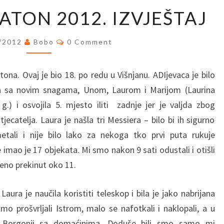
MESSIER
ATON 2012. IZVJEŠTAJ
MARATON
2012.
Comments
/2012
Bobo
0 Comment
IZVJEŠTAJ
na. Ovaj je bio 18. po redu u Višnjanu. ADIjevaca je bilo
ja sa novim snagama, Unom, Laurom i Marijom (Laurina
.) i osvojila 5. mjesto iliti zadnje jer je valjda zbog
jecatelja. Laura je našla tri Messiera – bilo bi ih sigurno
metali i nije bilo lako za nekoga tko prvi puta rukuje
imao je 17 objekata. Mi smo nakon 9 sati odustali i otišli
eno prekinut oko 11.
aura je naučila koristiti teleskop i bila je jako nabrijana
o prošvrljali Istrom, malo se nafotkali i naklopali, a u
u Borgonji sa domaćinima. Doduše bili smo samo mi