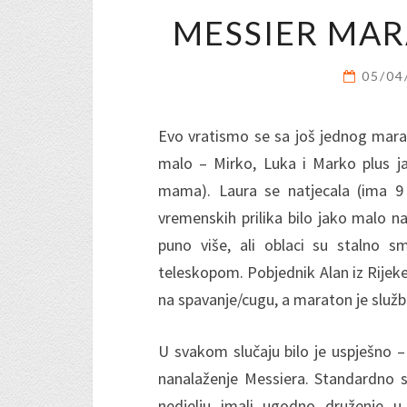
MESSIER MAR
05/04
Evo vratismo se sa još jednog marato
malo – Mirko, Luka i Marko plus 
mama). Laura se natjecala (ima 9 g
vremenskih prilika bilo jako malo nat
puno više, ali oblaci su stalno s
teleskopom. Pobjednik Alan iz Rijeke 
na spavanje/cugu, a maraton je služb
U svakom slučaju bilo je uspješno – L
nanalaženje Messiera. Standardno sm
nedjelju imali ugodno druženje 