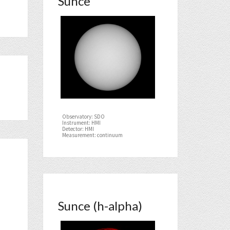
Sunce
Observatory: SDO
Instrument: HMI
Detector: HMI
Measurement: continuum
Sunce (h-alpha)