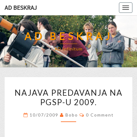
Skip
AD BESKRAJ
Togg
to
navig
content
AD BESKRAJ
AD Infinitum
NAJAVA
NAJAVA PREDAVANJA NA
PREDAVANJA
PGSP-U 2009.
NA
PGSP-
Comments
10/07/2009
Bobo
0 Comment
U
2009.