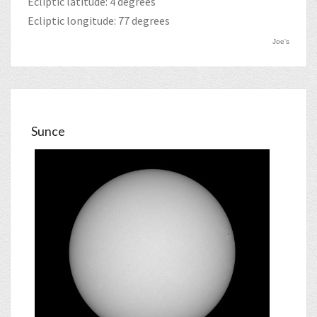
Ecliptic latitude: 4 degrees
Ecliptic longitude: 77 degrees
Joe's
Sunce