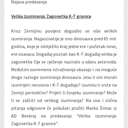
Najava predavanja:
Velika izumiranja: Zagonetka K-T granice
Kroz Zemljinu povijest dogodilo se više velikih
izumiranja. Najpoznatije je ono dinosaura pred 65 mil.
godina, koje je obilježilo kraj jedne ere i početak nove,
ere sisavaca. Događaj poznat kao K-T događaj velika je
zagonetka čije se rješenje naziralo u udaru asteroida.
Međutim suvremena istraživanja ukazuju i na moguće
druge razloge izumiranja dinosaura. Jesu li oni morali
izumrijeti neovisno i K-T događaju? Izumiru li vrste na
Zemlji periodično? Prijeti li čovjeku izumiranje? Može
li se zaštiti od velikog izumiranja? Na ova i slična
pitanja odgovore će pokušati pružiti Marko Šimac iz
AD Beskraj na predavanju “Velika izumiranja:
Zagonetka K-T granice”.