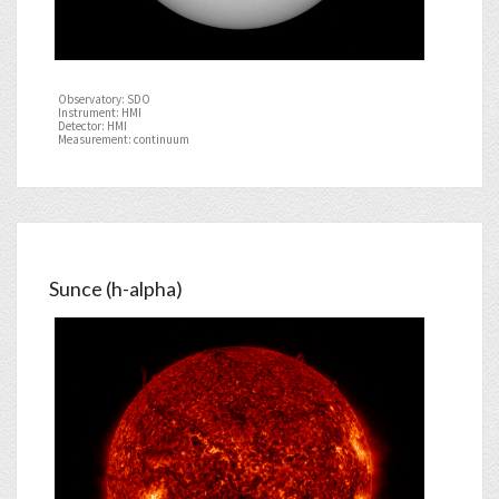
Observatory: SDO
Instrument: HMI
Detector: HMI
Measurement: continuum
Sunce (h-alpha)