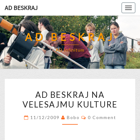
Skip
AD BESKRAJ
Togg
to
navig
content
AD BESKRAJ
AD Infinitum
AD
AD BESKRAJ NA
BESKRAJ
VELESAJMU KULTURE
NA
VELESAJMU
Comments
11/12/2009
Bobo
0 Comment
KULTURE