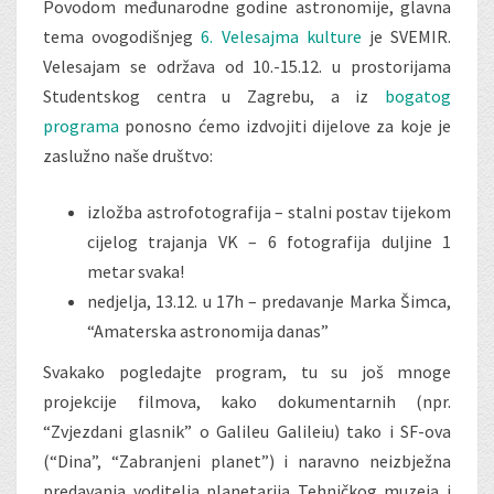
Povodom međunarodne godine astronomije, glavna
tema ovogodišnjeg
6. Velesajma kulture
je SVEMIR.
Velesajam se održava od 10.-15.12. u prostorijama
Studentskog centra u Zagrebu, a iz
bogatog
programa
ponosno ćemo izdvojiti dijelove za koje je
zaslužno naše društvo:
izložba astrofotografija – stalni postav tijekom
cijelog trajanja VK – 6 fotografija duljine 1
metar svaka!
nedjelja, 13.12. u 17h – predavanje Marka Šimca,
“Amaterska astronomija danas”
Svakako pogledajte program, tu su još mnoge
projekcije filmova, kako dokumentarnih (npr.
“Zvjezdani glasnik” o Galileu Galileiu) tako i SF-ova
(“Dina”, “Zabranjeni planet”) i naravno neizbježna
predavanja voditelja planetarija Tehničkog muzeja i