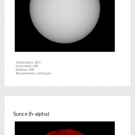
Observatory: SDO
Instrument: HMI
Detector: HMI
Measurement: continuum
Sunce (h-alpha)