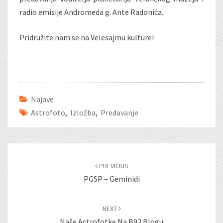
radio emisije Andromeda g. Ante Radonića.
Pridružite nam se na Velesajmu kulture!
Najave
Astrofoto
,
Izložba
,
Predavanje
Post
navigation
PREVIOUS
PGSP – Geminidi
NEXT
Naše Astrofotke Na B92 Blogu