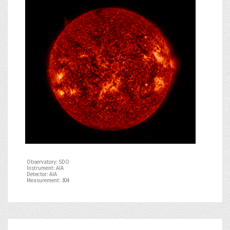
Observatory: SDO
Instrument: AIA
Detector: AIA
Measurement: 304