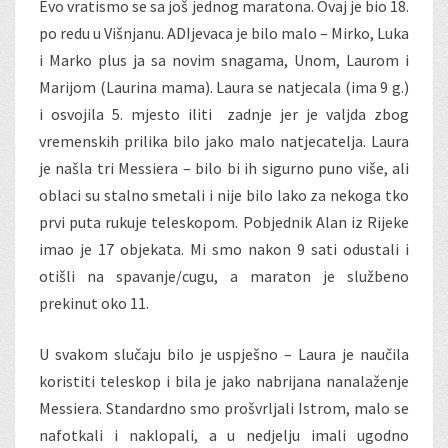
Evo vratismo se sa još jednog maratona. Ovaj je bio 18.
po redu u Višnjanu. ADIjevaca je bilo malo – Mirko, Luka
i Marko plus ja sa novim snagama, Unom, Laurom i
Marijom (Laurina mama). Laura se natjecala (ima 9 g.)
i osvojila 5. mjesto iliti zadnje jer je valjda zbog
vremenskih prilika bilo jako malo natjecatelja. Laura
je našla tri Messiera – bilo bi ih sigurno puno više, ali
oblaci su stalno smetali i nije bilo lako za nekoga tko
prvi puta rukuje teleskopom. Pobjednik Alan iz Rijeke
imao je 17 objekata. Mi smo nakon 9 sati odustali i
otišli na spavanje/cugu, a maraton je službeno
prekinut oko 11.
U svakom slučaju bilo je uspješno – Laura je naučila
koristiti teleskop i bila je jako nabrijana nanalaženje
Messiera. Standardno smo prošvrljali Istrom, malo se
nafotkali i naklopali, a u nedjelju imali ugodno