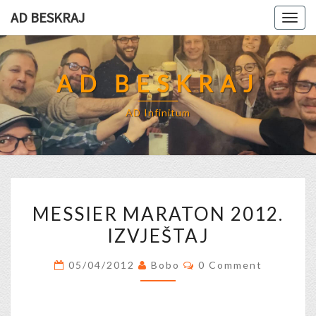
Skip
AD BESKRAJ
Togg
to
navig
content
AD BESKRAJ
AD Infinitum
MESSIER
MESSIER MARATON 2012.
MARATON
IZVJEŠTAJ
2012.
IZVJEŠTAJ
Comments
05/04/2012
Bobo
0 Comment