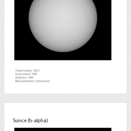
Observatory: SDO
Instrument: HMI
Detector: HMI
Measurement: continuum
Sunce (h-alpha)