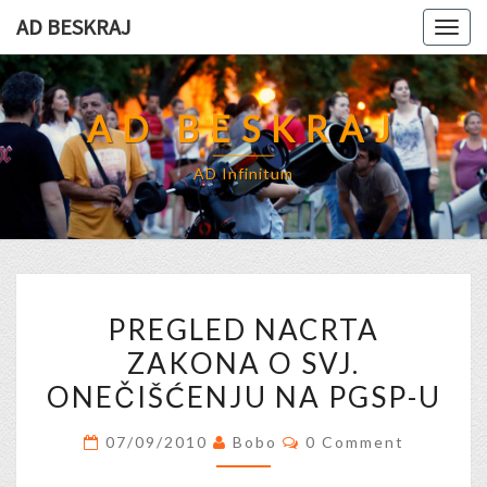
Skip
AD BESKRAJ
Togg
to
navig
content
AD BESKRAJ
AD Infinitum
PREGLED
PREGLED NACRTA
NACRTA
ZAKONA O SVJ.
ZAKONA
ONEČIŠĆENJU NA PGSP-U
O
SVJ.
Comments
07/09/2010
Bobo
0 Comment
ONEČIŠĆENJU
NA