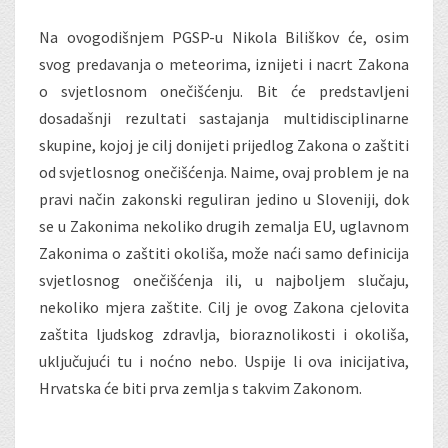
PGSP-
Na ovogodišnjem PGSP-u Nikola Biliškov će, osim
U
svog predavanja o meteorima, iznijeti i nacrt Zakona
o svjetlosnom onečišćenju. Bit će predstavljeni
dosadašnji rezultati sastajanja multidisciplinarne
skupine, kojoj je cilj donijeti prijedlog Zakona o zaštiti
od svjetlosnog onečišćenja. Naime, ovaj problem je na
pravi način zakonski reguliran jedino u Sloveniji, dok
se u Zakonima nekoliko drugih zemalja EU, uglavnom
Zakonima o zaštiti okoliša, može naći samo definicija
svjetlosnog onečišćenja ili, u najboljem slučaju,
nekoliko mjera zaštite. Cilj je ovog Zakona cjelovita
zaštita ljudskog zdravlja, bioraznolikosti i okoliša,
uključujući tu i noćno nebo. Uspije li ova inicijativa,
Hrvatska će biti prva zemlja s takvim Zakonom.