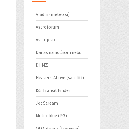
Aladin (meteo.si)
Astroforum
Astropivo
Danas na noćnom nebu
DHMZ
Heavens Above (sateliti)
ISS Transit Finder
Jet Stream
Meteoblue (PG)
OI Optimus (trgovina)