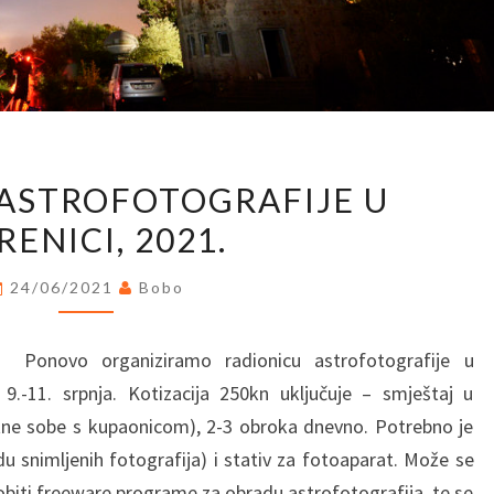
RADIONICA
ASTROFOTOGRAFIJE U
ASTROFOTOGRAFIJE
RENICI, 2021.
U
KORENICI,
24/06/2021
Bobo
2021.
novo organiziramo radionicu astrofotografije u
9.-11. srpnja. Kotizacija 250kn uključuje – smještaj u
e sobe s kupaonicom), 2-3 obroka dnevno. Potrebno je
du snimljenih fotografija) i stativ za fotoaparat. Može se
 dobiti freeware programe za obradu astrofotografija, te se