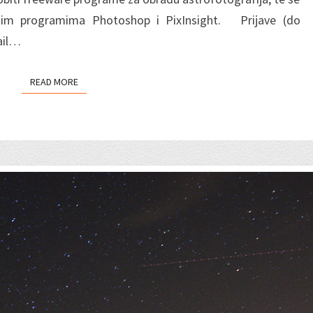
nim programima Photoshop i PixInsight. Prijave (do
ail…
READ MORE
READ MORE