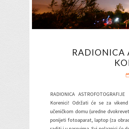
RADIONICA 
KO
RADIONICA ASTROFOTOGRAFIJE Po
Korenici! Održati će se za vikend 
učeničkom domu (uredne dvokrevetn
ponijeti fotoaparat, laptop (za obra
raditi i u parovima. Svi polaznici će