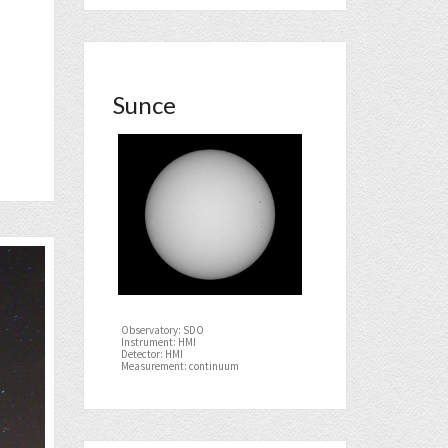
Sunce
Observatory: SDO
Instrument: HMI
Detector: HMI
Measurement: continuum