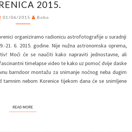
RENICA 2015.
–
KORENICA
01/06/2015
Bobo
2015.
renici organiziramo radionicu astrofotografije u suradnji
9.-21. 6. 2015. godine. Nije nužna astronomska oprema,
iv! Moći će se naučiti kako napraviti jednostavne, ali
, fascinantni timelapse video te kako uz pomoć dvije daske
stavnu barndoor montažu za snimanje noćnog neba dugim
od tamnim nebom Korenice tijekom dana će se snimljene
READ MORE
READ MORE