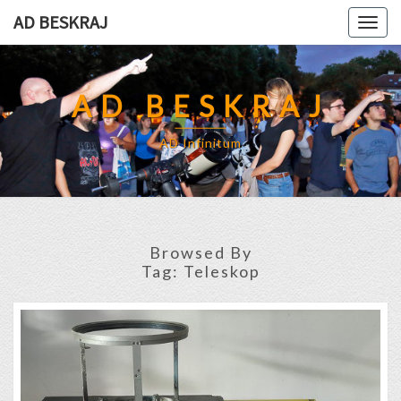
Skip
AD BESKRAJ
Togg
to
navig
content
AD BESKRAJ
AD Infinitum
Browsed By
Tag:
Teleskop