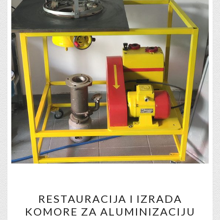
RESTAURACIJA
RESTAURACIJA I IZRADA
I
KOMORE ZA ALUMINIZACIJU
IZRADA