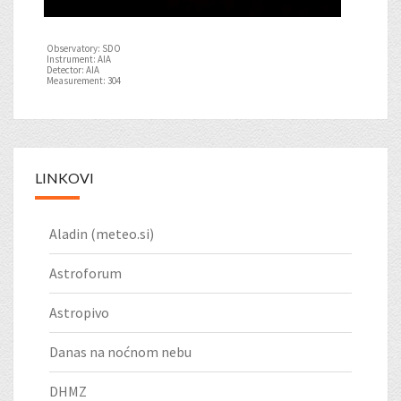
Observatory: SDO
Instrument: AIA
Detector: AIA
Measurement: 304
LINKOVI
Aladin (meteo.si)
Astroforum
Astropivo
Danas na noćnom nebu
DHMZ