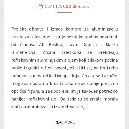
KOMORE
15/11/2022
Bobo
ZA
ALUMINIZACIJU
Projekt obnove i izrade komore za aluminizaciju
zrcala za teleskope je prije nekoliko godina pokrenut
od članova AD Beskraj Lovre Dujnića i Marka
Himelreicha. Zrcala teleskopa se prekrivaju
refleksivnim aluminijskim slojem koji tijekom godina
može izgubiti reflektivnost, oštetiti se, pa im treba
ponovni nanos reflektivnog sloja. Zrcala se također
mogu samostalno brusiti tako da se dobije precizna
optička figura, a za upotrebu im je također potrebno
nanijeti reflektivni sloj. Do sada su se zrcala morala
slati na aluminizaciju izvan Hrvatske,…
READ MORE
READ MORE