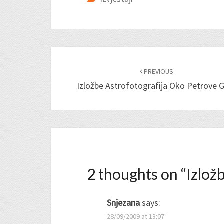
Post
navigation
PREVIOUS
Izložbe Astrofotografija Oko Petrove 
2 thoughts on “
Izlož
Snjezana
says:
28/09/2009 at 13:07