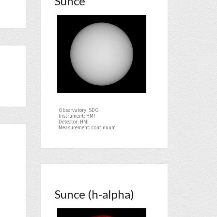
Sunce
Observatory: SDO
Instrument: HMI
Detector: HMI
Measurement: continuum
Sunce (h-alpha)