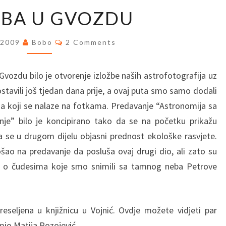
IZLOŽBA
ŽBA U GVOZDU
U
GVOZDU
Comments
/2009
Bobo
2 Comments
u Gvozdu bilo je otvorenje izložbe naših astrofotografija uz
tavili još tjedan dana prije, a ovaj puta smo samo dodali
a koji se nalaze na fotkama. Predavanje “Astronomija sa
nje” bilo je koncipirano tako da se na početku prikažu
da se u drugom dijelu objasni prednost ekološke rasvjete.
ošao na predavanje da posluša ovaj drugi dio, ali zato su
ali o čudesima koje smo snimili sa tamnog neba Petrove
preseljena u knjižnicu u Vojnić. Ovdje možete vidjeti par
mio Matija Pozojević.