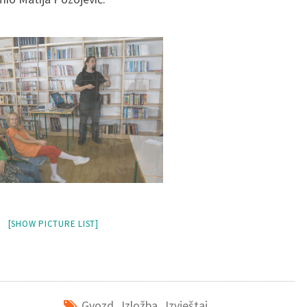
[SHOW PICTURE LIST]
Gvozd
,
Izložba
,
Izvještaj