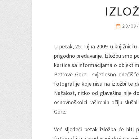
IZLO
28/09
U petak, 25. rujna 2009. u knjižnici 
prigodno predavanje. Izložbu smo pos
kartice sa informacijama o objektim
Petrove Gore i svjetlosno onečišće
fotografije koje nisu na izložbi te 
Nažalost, nitko od glavešina nije d
osnovnoškolci raširenih očiju sluš
Gore.
Već sljedeći petak izložba će biti 
fotografija sa predavanja koje je sni