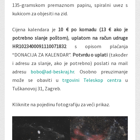
135-gramskom premaznom papiru, spiralni uvez s
kukicom za objesiti na zid.
Cijena kalendara je
10 € po komadu (13 € ako je
potrebno slanje poštom)
,
uplatom na račun udruge
HR1023400091110071832
s opisom plaćanja
“DONACIJA ZA KALENDAR”.
Potvrdu o uplati
(također
i adresu za slanje, ako je potrebno) poslati na mail
adresu
bobo@ad-beskraj.hr
. Osobno preuzimanje
može se obaviti u
trgovini Teleskop centra
u
Tuškanovoj 31, Zagreb.
Kliknite na pojedinu fotografiju za veći prikaz.