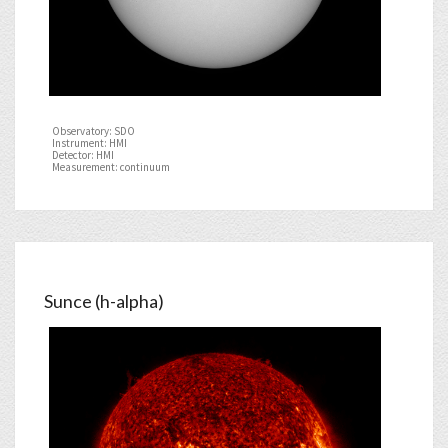
Observatory: SDO
Instrument: HMI
Detector: HMI
Measurement: continuum
Sunce (h-alpha)