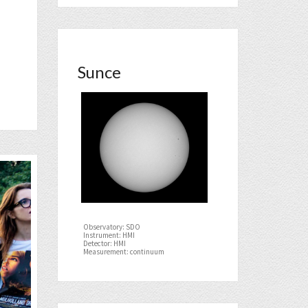
Sunce
Observatory: SDO
Instrument: HMI
Detector: HMI
Measurement: continuum