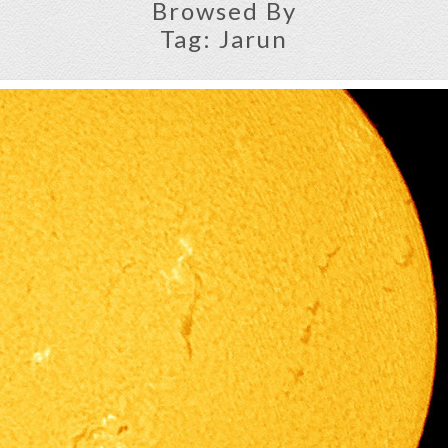
Browsed By
Tag:
Jarun