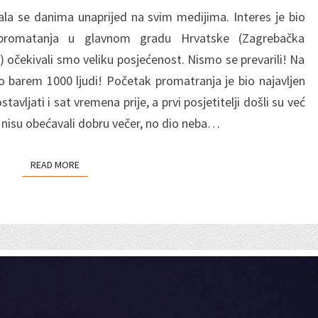
JARUNA,
la se danima unaprijed na svim medijima. Interes je bio
27.7.2018.
i promatanja u glavnom gradu Hrvatske (Zagrebačka
) očekivali smo veliku posjećenost. Nismo se prevarili! Na
lo barem 1000 ljudi! Početak promatranja je bio najavljen
avljati i sat vremena prije, a prvi posjetitelji došli su već
i nisu obećavali dobru večer, no dio neba…
READ MORE
READ MORE