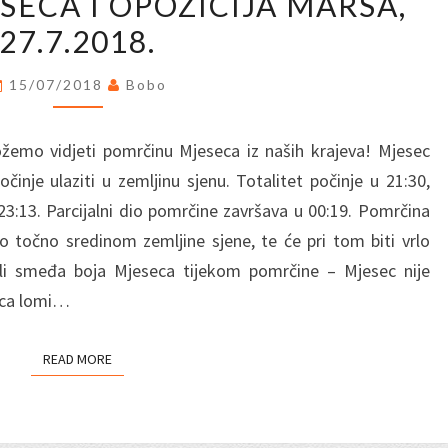
ECA I OPOZICIJA MARSA,
MJESECA
27.7.2018.
I
OPOZICIJA
15/07/2018
Bobo
MARSA,
27.7.2018.
emo vidjeti pomrčinu Mjeseca iz naših krajeva! Mjesec
činje ulaziti u zemljinu sjenu. Totalitet počinje u 21:30,
3:13. Parcijalni dio pomrčine završava u 00:19. Pomrčina
o točno sredinom zemljine sjene, te će pri tom biti vrlo
li smeđa boja Mjeseca tijekom pomrčine – Mjesec nije
nca lomi…
READ MORE
READ MORE