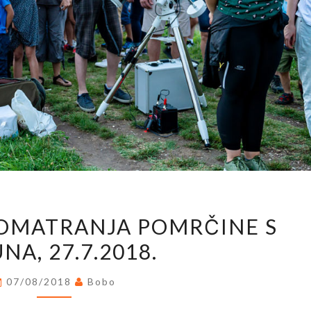
IZVJEŠTAJ
PROMATRANJA POMRČINE S
S
NA, 27.7.2018.
PROMATRANJA
POMRČINE
07/08/2018
Bobo
S