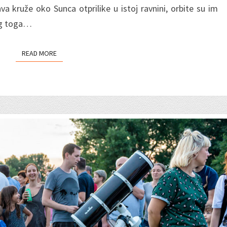
a kruže oko Sunca otprilike u istoj ravnini, orbite su im
og toga…
READ MORE
READ MORE