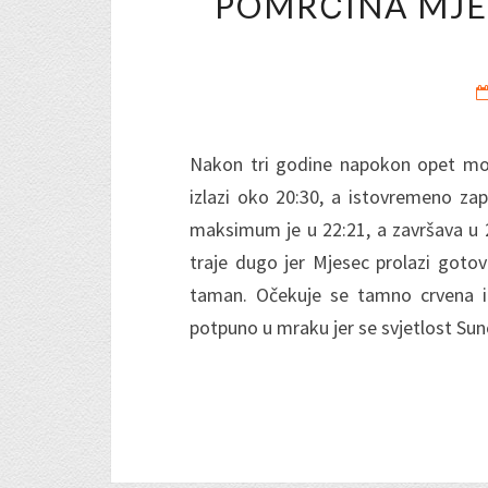
POMRČINA MJES
Nakon tri godine napokon opet mož
izlazi oko 20:30, a istovremeno zapo
maksimum je u 22:21, a završava u 2
traje dugo jer Mjesec prolazi gotov
taman. Očekuje se tamno crvena i
potpuno u mraku jer se svjetlost Su