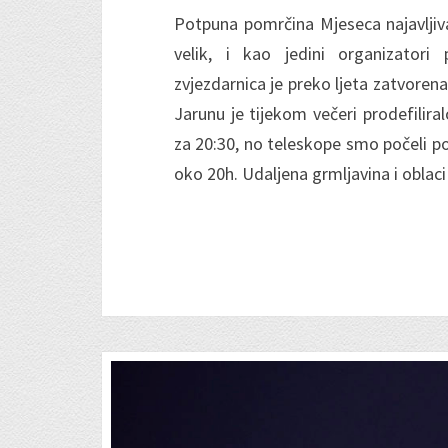
Potpuna pomrčina Mjeseca najavljiva
velik, i kao jedini organizator
zvjezdarnica je preko ljeta zatvorena
Jarunu je tijekom večeri prodefilira
za 20:30, no teleskope smo počeli post
oko 20h. Udaljena grmljavina i oblac