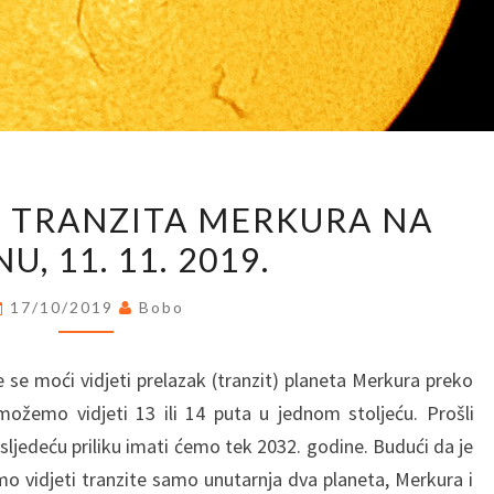
PROMATRANJE
 TRANZITA MERKURA NA
TRANZITA
U, 11. 11. 2019.
MERKURA
NA
17/10/2019
Bobo
JARUNU,
11.
e se moći vidjeti prelazak (tranzit) planeta Merkura preko
11.
ožemo vidjeti 13 ili 14 puta u jednom stoljeću. Prošli
2019.
sljedeću priliku imati ćemo tek 2032. godine. Budući da je
o vidjeti tranzite samo unutarnja dva planeta, Merkura i