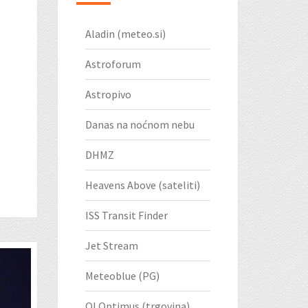
Aladin (meteo.si)
Astroforum
Astropivo
Danas na noćnom nebu
DHMZ
Heavens Above (sateliti)
ISS Transit Finder
Jet Stream
Meteoblue (PG)
OI Optimus (trgovina)