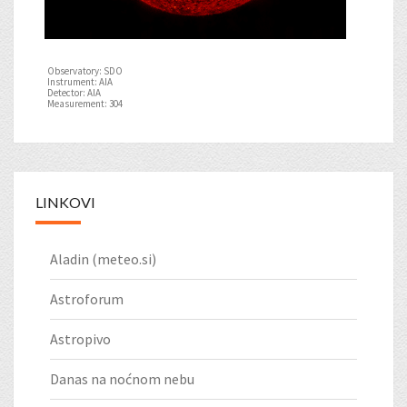
Observatory: SDO
Instrument: AIA
Detector: AIA
Measurement: 304
LINKOVI
Aladin (meteo.si)
Astroforum
Astropivo
Danas na noćnom nebu