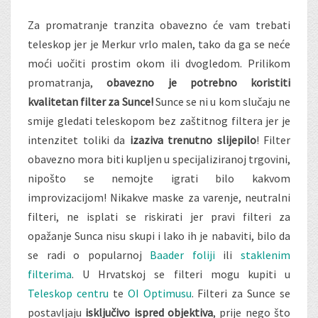
Za promatranje tranzita obavezno će vam trebati
teleskop jer je Merkur vrlo malen, tako da ga se neće
moći uočiti prostim okom ili dvogledom. Prilikom
promatranja,
obavezno je potrebno koristiti
kvalitetan filter za Sunce!
Sunce se ni u kom slučaju ne
smije gledati teleskopom bez zaštitnog filtera jer je
intenzitet toliki da
izaziva trenutno slijepilo
! Filter
obavezno mora biti kupljen u specijaliziranoj trgovini,
nipošto se nemojte igrati bilo kakvom
improvizacijom! Nikakve maske za varenje, neutralni
filteri, ne isplati se riskirati jer pravi filteri za
opažanje Sunca nisu skupi i lako ih je nabaviti, bilo da
se radi o popularnoj
Baader foliji
ili
staklenim
filterima
. U Hrvatskoj se filteri mogu kupiti u
Teleskop centru
te
OI Optimusu
. Filteri za Sunce se
postavljaju
isključivo ispred objektiva
, prije nego što