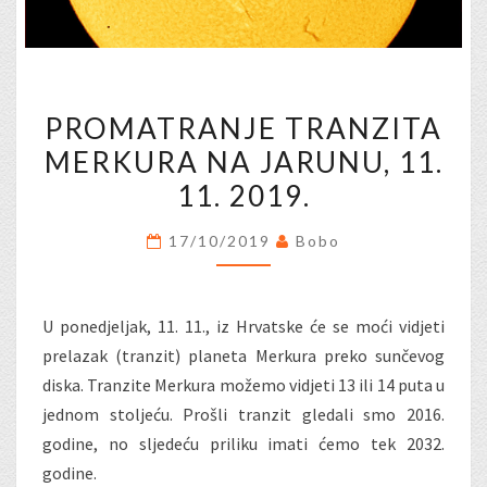
PROMATRANJE
PROMATRANJE TRANZITA
TRANZITA
MERKURA NA JARUNU, 11.
MERKURA
11. 2019.
NA
JARUNU,
17/10/2019
Bobo
11.
11.
2019.
U ponedjeljak, 11. 11., iz Hrvatske će se moći vidjeti
prelazak (tranzit) planeta Merkura preko sunčevog
diska. Tranzite Merkura možemo vidjeti 13 ili 14 puta u
jednom stoljeću. Prošli tranzit gledali smo 2016.
godine, no sljedeću priliku imati ćemo tek 2032.
godine.