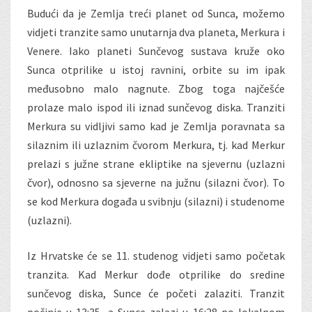
Budući da je Zemlja treći planet od Sunca, možemo
vidjeti tranzite samo unutarnja dva planeta, Merkura i
Venere. Iako planeti Sunčevog sustava kruže oko
Sunca otprilike u istoj ravnini, orbite su im ipak
međusobno malo nagnute. Zbog toga najčešće
prolaze malo ispod ili iznad sunčevog diska. Tranziti
Merkura su vidljivi samo kad je Zemlja poravnata sa
silaznim ili uzlaznim čvorom Merkura, tj. kad Merkur
prelazi s južne strane ekliptike na sjevernu (uzlazni
čvor), odnosno sa sjeverne na južnu (silazni čvor). To
se kod Merkura događa u svibnju (silazni) i studenome
(uzlazni).
Iz Hrvatske će se 11. studenog vidjeti samo početak
tranzita. Kad Merkur dođe otprilike do sredine
sunčevog diska, Sunce će početi zalaziti. Tranzit