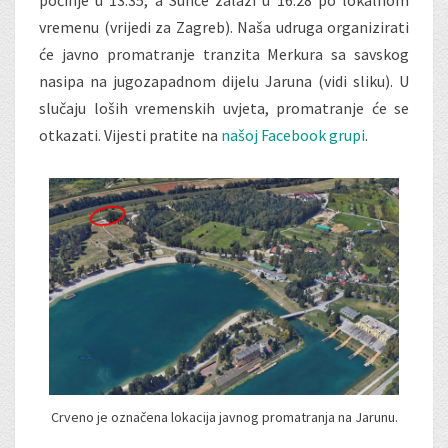
počinje u 13:35, a Sunce zalazi u 16:28 po lokalnom
vremenu (vrijedi za Zagreb). Naša udruga organizirati
će javno promatranje tranzita Merkura sa savskog
nasipa na jugozapadnom dijelu Jaruna (vidi sliku). U
slučaju loših vremenskih uvjeta, promatranje će se
otkazati. Vijesti pratite na
našoj Facebook grupi
.
Crveno je označena lokacija javnog promatranja na Jarunu.