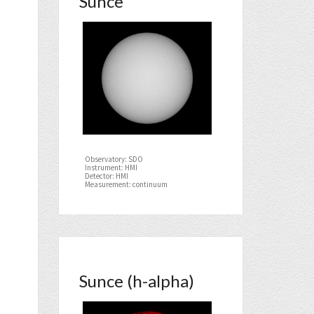
Sunce
Observatory: SDO
Instrument: HMI
Detector: HMI
Measurement: continuum
Sunce (h-alpha)