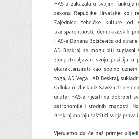
HAS-a zakazala u svojim funkcijama
zakona Republike Hrvatske koji r
Zajednice tehničke kulture od
transparentnosti, demokratskih pri
HAS-a Doriana Božičevića od strane 
AD Beskraj ne mogu biti suglasni s
zloupotrebljavao svoju poziciju 
okarakterizirati kao spolno uznemi
toga, AD Vega i AD Beskraj, sukladn
Odluka o izlasku iz Saveza donesena
unutar HAS-a riješiti na dobrobit s
astronomije i srodnih znanosti. Na
Beskraj moraju zaštititi svoja prava i 
Vjerujemo da će naš primjer slijed