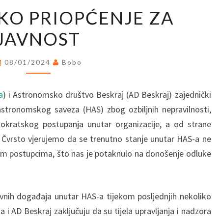
ZAJEDNIČKO
KO PRIOPĆENJE ZA
PRIOPĆENJE
JAVNOST
ZA
JAVNOST
08/01/2024
Bobo
a
) i Astronomsko društvo Beskraj (AD Beskraj) zajednički
astronomskog saveza (HAS) zbog ozbiljnih nepravilnosti,
okratskog postupanja unutar organizacije, a od strane
 Čvrsto vjerujemo da se trenutno stanje unutar HAS-a ne
im postupcima, što nas je potaknulo na donošenje odluke
nih događaja unutar HAS-a tijekom posljednjih nekoliko
a i AD Beskraj zaključuju da su tijela upravljanja i nadzora