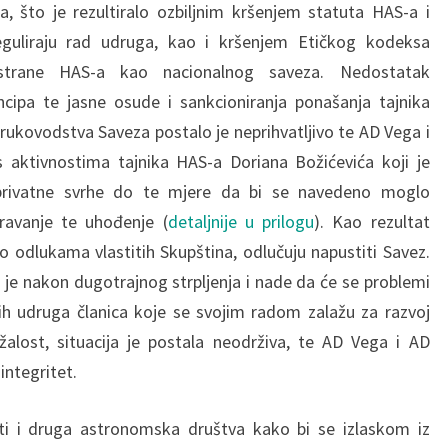
, što je rezultiralo ozbiljnim kršenjem statuta HAS-a i
eguliraju rad udruga, kao i kršenjem Etičkog kodeksa
 strane HAS-a kao nacionalnog saveza. Nedostatak
ncipa te jasne osude i sankcioniranja ponašanja tajnika
rukovodstva Saveza postalo je neprihvatljivo te AD Vega i
 aktivnostima tajnika HAS-a Doriana Božićevića koji je
u privatne svrhe do te mjere da bi se navedeno moglo
ravanje te uhođenje (
detaljnije u prilogu
). Kao rezultat
o odlukama vlastitih Skupština, odlučuju napustiti Savez.
 je nakon dugotrajnog strpljenja i nade da će se problemi
vih udruga članica koje se svojim radom zalažu za razvoj
žalost, situacija je postala neodrživa, te AD Vega i AD
integritet.
iti i druga astronomska društva kako bi se izlaskom iz