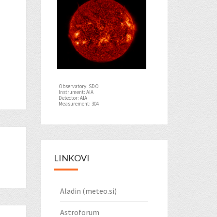
Observatory: SDO
Instrument: AIA
Detector: AIA
Measurement: 304
LINKOVI
Aladin (meteo.si)
Astroforum