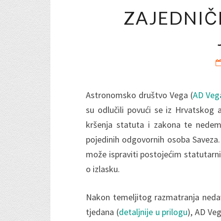
ZAJEDNIČ
Astronomsko društvo Vega (
AD Veg
su odlučili povući se iz Hrvatskog 
kršenja statuta i zakona te nedem
pojedinih odgovornih osoba Saveza.
može ispraviti postojećim statutarn
o izlasku.
Nakon temeljitog razmatranja nedav
tjedana (
detaljnije u prilogu
), AD Veg