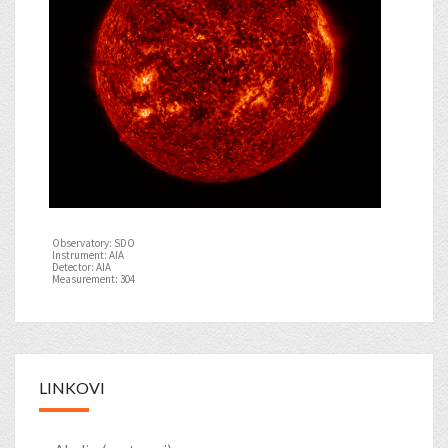
Observatory: SDO
Instrument: AIA
Detector: AIA
Measurement: 304
LINKOVI