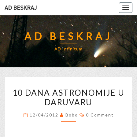
Skip
AD BESKRAJ
Togg
to
navig
content
AD BESKRAJ
AD Infinitum
10
10 DANA ASTRONOMIJE U
DANA
DARUVARU
ASTRONOMIJE
U
Comments
12/04/2012
Bobo
0 Comment
DARUVARU