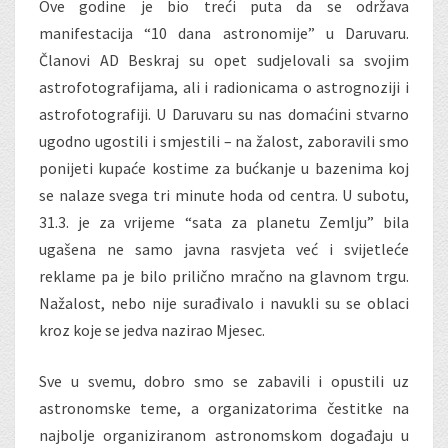
Ove godine je bio treći puta da se održava
manifestacija “10 dana astronomije” u Daruvaru.
Članovi AD Beskraj su opet sudjelovali sa svojim
astrofotografijama, ali i radionicama o astrognoziji i
astrofotografiji. U Daruvaru su nas domaćini stvarno
ugodno ugostili i smjestili – na žalost, zaboravili smo
ponijeti kupaće kostime za bućkanje u bazenima koj
se nalaze svega tri minute hoda od centra. U subotu,
31.3. je za vrijeme “sata za planetu Zemlju” bila
ugašena ne samo javna rasvjeta već i svijetleće
reklame pa je bilo prilično mračno na glavnom trgu.
Nažalost, nebo nije surađivalo i navukli su se oblaci
kroz koje se jedva nazirao Mjesec.
Sve u svemu, dobro smo se zabavili i opustili uz
astronomske teme, a organizatorima čestitke na
najbolje organiziranom astronomskom događaju u