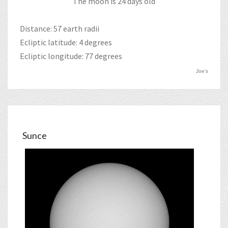
The moon is 24 days old
Distance: 57 earth radii
Ecliptic latitude: 4 degrees
Ecliptic longitude: 77 degrees
Joe's
Sunce