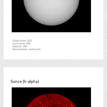
Observatory: SDO
Instrument: HMI
Detector: HMI
Measurement: continuum
Sunce (h-alpha)