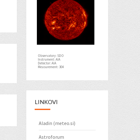
Observatory: SDO
Instrument: AIA
Detector: AIA
Measurement: 304
LINKOVI
Aladin (meteo.si)
Astroforum