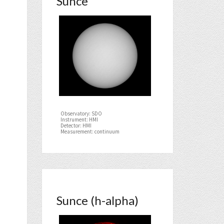
Sunce
Observatory: SDO
Instrument: HMI
Detector: HMI
Measurement: continuum
Sunce (h-alpha)