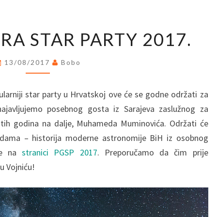
PETROVA
RA STAR PARTY 2017.
GORA
STAR
13/08/2017
Bobo
PARTY
2017.
ularniji star party u Hrvatskoj ove će se godne održati za
najavljujemo posebnog gosta iz Sarajeva zaslužnog za
0-tih godina na dalje, Muhameda Muminovića. Održati će
zdama – historija moderne astronomije BiH iz osobnog
jte na
stranici PGSP 2017
. Preporučamo da čim prije
u Vojniću!