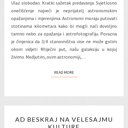
Ulaz slobodan. Kratki sažetak predavanja: Svjetlosno
onečišćenje najveći je neprijatelj astronomskim
opažanjima i mjerenjima. Astronomi moraju putovati
stotinama kilometara kako bi mogli naći dovoljno
tamno nebo za opažanja i astrofotografiju. Porazna
je činjenica da 3/4 stanovništva vise ne može golim
okom vidjeti Mliječni put, našu galaksiju u kojoj
živimo. Međjutim, osim astronomiji,…
READ MORE
READ MORE
AD
AD BESKRAJ NA VELESAJMU
BESKRAJ
KULTURE