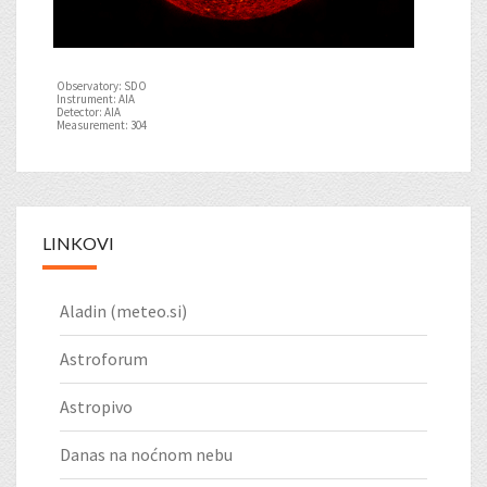
Observatory: SDO
Instrument: AIA
Detector: AIA
Measurement: 304
LINKOVI
Aladin (meteo.si)
Astroforum
Astropivo
Danas na noćnom nebu