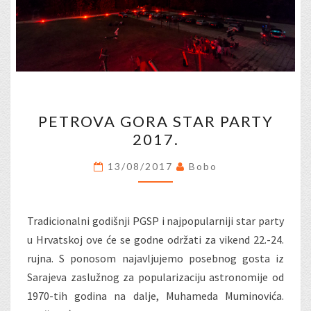
PETROVA
PETROVA GORA STAR PARTY
GORA
2017.
STAR
PARTY
13/08/2017
Bobo
2017.
Tradicionalni godišnji PGSP i najpopularniji star party
u Hrvatskoj ove će se godne održati za vikend 22.-24.
rujna. S ponosom najavljujemo posebnog gosta iz
Sarajeva zaslužnog za popularizaciju astronomije od
1970-tih godina na dalje, Muhameda Muminovića.