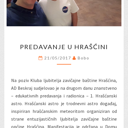
PREDAVANJE
PREDAVANJE U HRAŠĆINI
U
HRAŠĆINI
21/05/2017
Bobo
Na poziv Kluba ljubitelja zavičajne baštine Hrašćina,
AD Beskraj sudjelovao je na drugom danu znanstveno
– edukativnih predavanja i radionica – 1. Hrašćanski
astro. Hrašćanski astro je trodnevni astro događaj,
inspiriran hrašćanskim meteoritom organiziran od
strane entuzijastičnih ljubitelja zavičajne baštine
općine Hrašćina. Manifestacija je održana u Domu