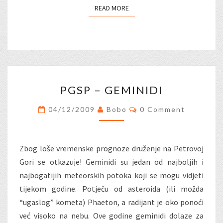
READ MORE
READ MORE
PGSP
PGSP – GEMINIDI
–
GEMINIDI
Comments
04/12/2009
Bobo
0 Comment
Zbog loše vremenske prognoze druženje na Petrovoj
Gori se otkazuje! Geminidi su jedan od najboljih i
najbogatijih meteorskih potoka koji se mogu vidjeti
tijekom godine. Potječu od asteroida (ili možda
“ugaslog” kometa) Phaeton, a radijant je oko ponoći
već visoko na nebu. Ove godine geminidi dolaze za