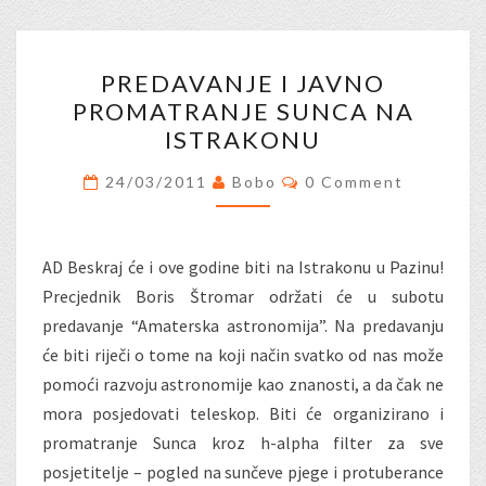
PREDAVANJE
PREDAVANJE I JAVNO
I
PROMATRANJE SUNCA NA
JAVNO
ISTRAKONU
PROMATRANJE
SUNCA
Comments
24/03/2011
Bobo
0 Comment
NA
ISTRAKONU
AD Beskraj će i ove godine biti na Istrakonu u Pazinu!
Precjednik Boris Štromar održati će u subotu
predavanje “Amaterska astronomija”. Na predavanju
će biti riječi o tome na koji način svatko od nas može
pomoći razvoju astronomije kao znanosti, a da čak ne
mora posjedovati teleskop. Biti će organizirano i
promatranje Sunca kroz h-alpha filter za sve
posjetitelje – pogled na sunčeve pjege i protuberance