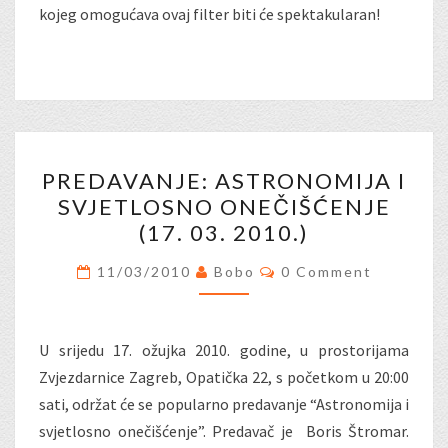
kojeg omogućava ovaj filter biti će spektakularan!
PREDAVANJE:
PREDAVANJE: ASTRONOMIJA I
ASTRONOMIJA
SVJETLOSNO ONEČIŠĆENJE
I
(17. 03. 2010.)
SVJETLOSNO
ONEČIŠĆENJE
Comments
11/03/2010
Bobo
0 Comment
(17.
03.
2010.)
U srijedu 17. ožujka 2010. godine, u prostorijama
Zvjezdarnice Zagreb, Opatička 22, s početkom u 20:00
sati, održat će se popularno predavanje “Astronomija i
svjetlosno onečišćenje”. Predavač je Boris Štromar.