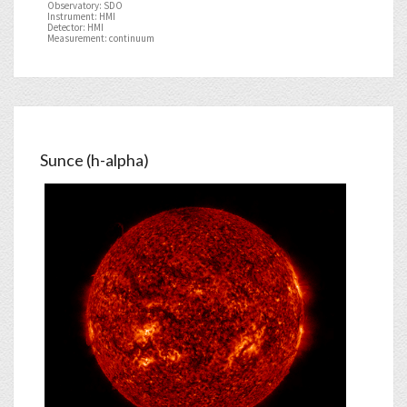
Observatory: SDO
Instrument: HMI
Detector: HMI
Measurement: continuum
Sunce (h-alpha)