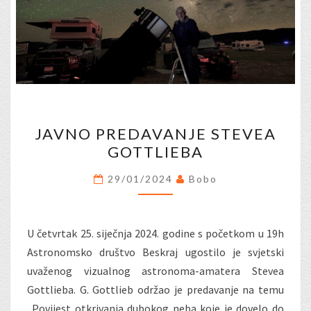
JAVNO
JAVNO PREDAVANJE STEVEA
PREDAVANJE
GOTTLIEBA
STEVEA
GOTTLIEBA
29/01/2024
Bobo
U četvrtak 25. siječnja 2024. godine s početkom u 19h
Astronomsko društvo Beskraj ugostilo je svjetski
uvaženog vizualnog astronoma-amatera Stevea
Gottlieba. G. Gottlieb održao je predavanje na temu
„Povijest otkrivanja dubokog neba koje je dovelo do