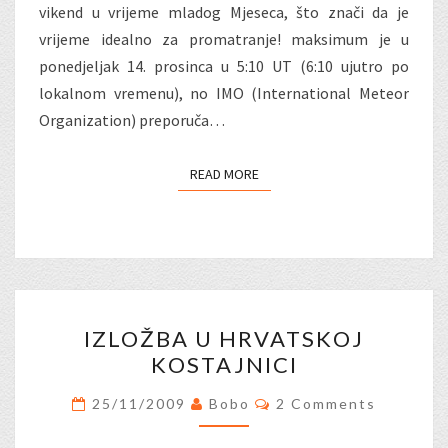
vikend u vrijeme mladog Mjeseca, što znači da je
vrijeme idealno za promatranje! maksimum je u
ponedjeljak 14. prosinca u 5:10 UT (6:10 ujutro po
lokalnom vremenu), no IMO (International Meteor
Organization) preporuča…
READ MORE
READ MORE
IZLOŽBA
IZLOŽBA U HRVATSKOJ
U
KOSTAJNICI
HRVATSKOJ
KOSTAJNICI
Comments
25/11/2009
Bobo
2 Comments