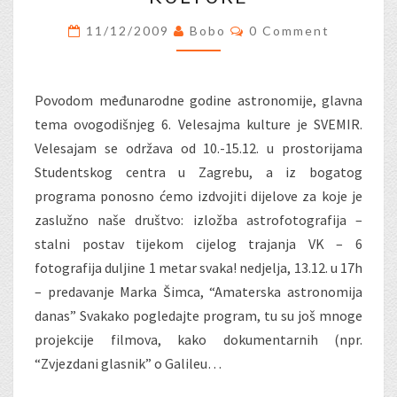
NA
VELESAJMU
Comments
11/12/2009
Bobo
0 Comment
KULTURE
Povodom međunarodne godine astronomije, glavna
tema ovogodišnjeg 6. Velesajma kulture je SVEMIR.
Velesajam se održava od 10.-15.12. u prostorijama
Studentskog centra u Zagrebu, a iz bogatog
programa ponosno ćemo izdvojiti dijelove za koje je
zaslužno naše društvo: izložba astrofotografija –
stalni postav tijekom cijelog trajanja VK – 6
fotografija duljine 1 metar svaka! nedjelja, 13.12. u 17h
– predavanje Marka Šimca, “Amaterska astronomija
danas” Svakako pogledajte program, tu su još mnoge
projekcije filmova, kako dokumentarnih (npr.
“Zvjezdani glasnik” o Galileu…