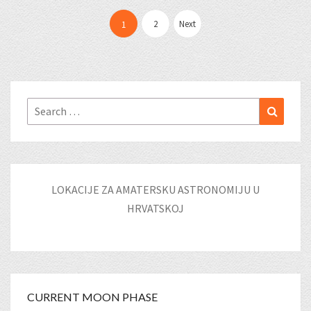
Posts
pagination
2
Next
1
Search
Search
for:
LOKACIJE ZA AMATERSKU ASTRONOMIJU U
HRVATSKOJ
CURRENT MOON PHASE